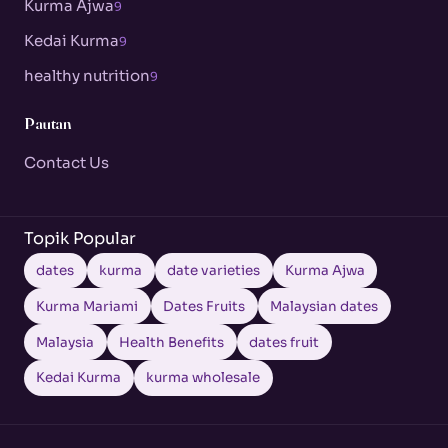
Kurma Ajwa
9
Kedai Kurma
9
healthy nutrition
9
Pautan
Contact Us
Topik Popular
dates
kurma
date varieties
Kurma Ajwa
Kurma Mariami
Dates Fruits
Malaysian dates
Malaysia
Health Benefits
dates fruit
Kedai Kurma
kurma wholesale